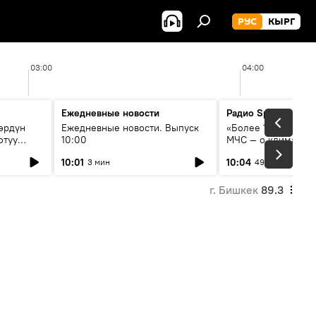
РУС
КЫРГ
03:00
04:00
Ежедневные новости
Радио Sputnik Кыр
өрдүн
Ежедневные новости. Выпуск
«Более 1200 сёл в 
отуу
10:00
МЧС — о климате, 
системе оповещен
10:01
10:04
3 мин
49 мин
населения
г. Бишкек
89.3