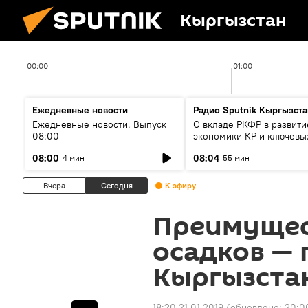
Кыргызстан
00:00
01:00
Ежедневные новости
Радио Sputnik Кыргызста
Ежедневные новости. Выпуск
О вкладе РКФР в развити
08:00
экономики КР и ключевы
секторах до 2030 года
08:00
08:04
4 мин
55 мин
Вчера
Сегодня
К эфиру
Преимущес
осадков — 
Кыргызстан
18:20 21.01.2019
(обновлено:
20:00