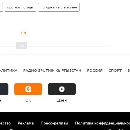
н
прогноз погоды
погода в Кыргызстане
ОЛИТИКА
РАДИО SPUTNIK КЫРГЫЗСТАН
РОССИЯ
СПОРТ
e
OK
Дзен
чество
Реклама
Пресс-релизы
Политика конфиденциально