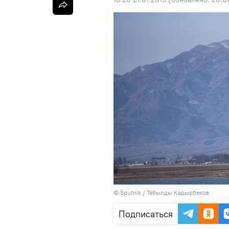
©
Sputnik / Табылды Кадырбеков
Подписаться