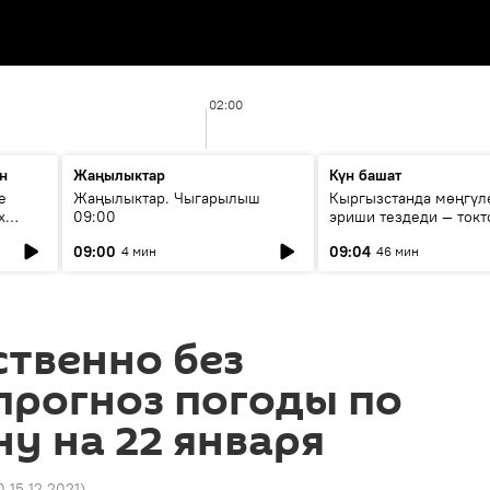
02:00
н
Жаңылыктар
Күн башат
е
Жаңылыктар. Чыгарылыш
Кыргызстанда мөңгүл
х
09:00
эриши тездеди — токт
мүмкүн эмеспи?
09:00
09:04
4 мин
46 мин
твенно без
прогноз погоды по
у на 22 января
 15.12.2021
)