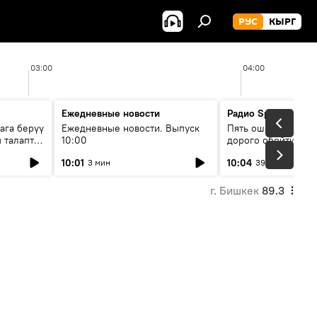
РУС
КЫРГ
03:00
04:00
Ежедневные новости
Радио Sputnik Кыр
ага берүү
Ежедневные новости. Выпуск
Пять ошибок котор
 талаптар
10:00
дорого обойтись п
жилья
10:01
10:04
3 мин
39 мин
г. Бишкек
89.3