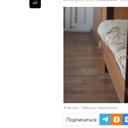
©
Sputnik / Табылды Кадырбеков
Подписаться