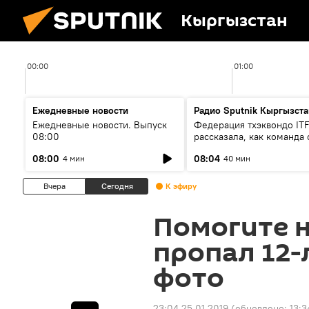
Кыргызстан
00:00
01:00
Ежедневные новости
Радио Sputnik Кыргызста
Ежедневные новости. Выпуск
Федерация тхэквондо IT
08:00
рассказала, как команда 
жертвой мошенников
08:00
08:04
4 мин
40 мин
Вчера
Сегодня
К эфиру
Помогите н
пропал 12-
фото
23:04 25.01.2019
(обновлено:
13:3