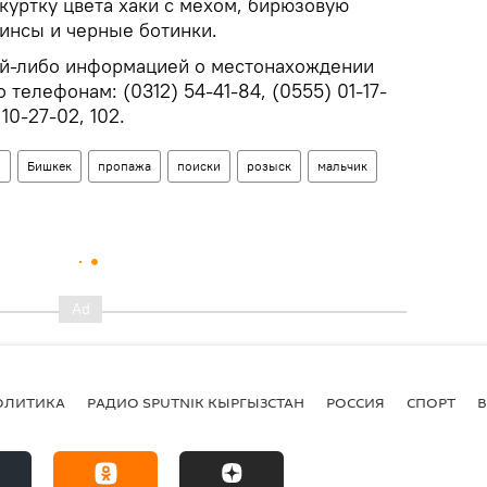
куртку цвета хаки с мехом, бирюзовую
жинсы и черные ботинки.
кой-либо информацией о местонахождении
 телефонам: (0312) 54-41-84, (0555) 01-17-
 10-27-02, 102.
н
Бишкек
пропажа
поиски
розыск
мальчик
ОЛИТИКА
РАДИО SPUTNIK КЫРГЫЗСТАН
РОССИЯ
СПОРТ