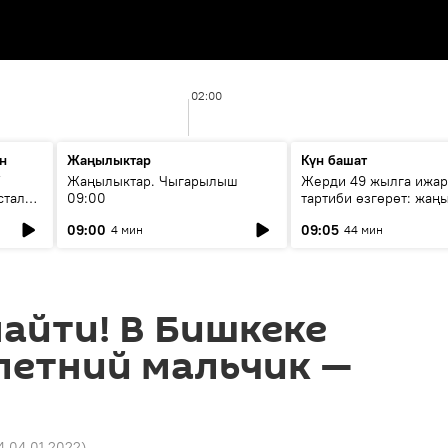
02:00
н
Жаңылыктар
Күн башат
F
Жаңылыктар. Чыгарылыш
Жерди 49 жылга ижар
стала
09:00
тартиби өзгөрөт: жаңы
эмнени көздөйт?
09:00
09:05
4 мин
44 мин
айти! В Бишкеке
летний мальчик —
4 04.01.2022
)