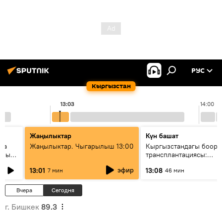
РУС
Кыргызстан
13:03
14:00
Жаңылыктар
Күн башат
ела
Жаңылыктар. Чыгарылыш 13:00
Кыргызстандагы боор
еных
трансплантациясы:
жетишкендиктер жана 
эфир
13:01
13:08
7 мин
46 мин
келечеги
Вчера
Сегодня
г. Бишкек
89.3