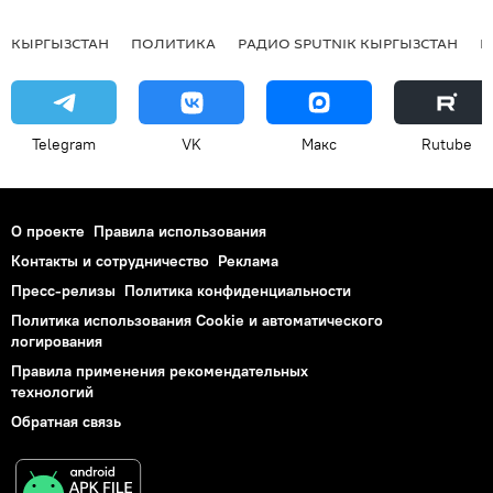
КЫРГЫЗСТАН
ПОЛИТИКА
РАДИО SPUTNIK КЫРГЫЗСТАН
Р
Telegram
VK
Макс
Rutube
О проекте
Правила использования
Контакты и сотрудничество
Реклама
Пресс-релизы
Политика конфиденциальности
Политика использования Cookie и автоматического
логирования
Правила применения рекомендательных
технологий
Обратная связь