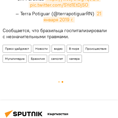
pic.twitter.com/SYd1EtDjSO
— Terra Potiguar (@terrapotiguarRN)
21 
января 2019 г.
Сообщается, что бразильца госпитализировали
с незначительными травмами.
Пресс-дайджест
Новости
видео
В мире
Происшествия
Мультимедиа
Бразилия
самолет
камера
Кыргызстан