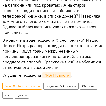
на балконе или под кроватью? А на старой
флешке, среди подписок и пабликов, в
телефонной книжке, в списке друзей? Наверняка
там много такого, о чем вы даже не помните.
Однако выбрасывать или удалять жалко — авось
пригодится…
В новом эпизоде подкаста "ЯсноПонятно" Маша,
Лина и Игорь разбирают виды накопительства и их
причины, ищут грань между невинным
коллекционированием и патологией, а также
предлагают способы "расхламиться" и избавиться
от ненужного в своей жизни.
Слушайте подкасты
РИА Новости
.
Радио Sputnik Кыргызстан
Подкасты РИА Новости
Общество
вещи
одежда