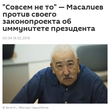
"Совсем не то" — Масалиев
против своего
законопроекта об
иммунитете президента
00:04 14.02.2019
©
Sputnik / Табылды Кадырбеков