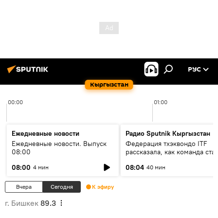
РУС
Кыргызстан
00:00
01:00
Ежедневные новости
Радио Sputnik Кыргызстан
Ежедневные новости. Выпуск
Федерация тхэквондо ITF
08:00
рассказала, как команда ста
жертвой мошенников
08:00
08:04
4 мин
40 мин
Вчера
Сегодня
К эфиру
г. Бишкек
89.3