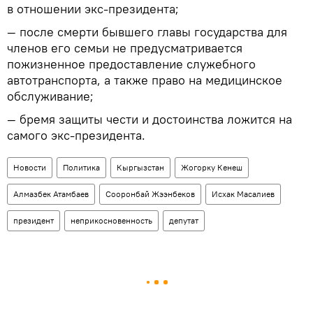
в отношении экс-президента;
— после смерти бывшего главы государства для
членов его семьи не предусматривается
пожизненное предоставление служебного
автотранспорта, а также право на медицинское
обслуживание;
— бремя защиты чести и достоинства ложится на
самого экс-президента.
Новости
Политика
Кыргызстан
Жогорку Кенеш
Алмазбек Атамбаев
Сооронбай Жээнбеков
Исхак Масалиев
президент
неприкосновенность
депутат