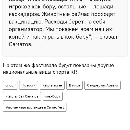
игроков кок-бору, остальные — лошади
каскадеров. Животные сейчас проходят
вакцинацию. Расходы берет на себя
организатор. Мы покажем всем наших
коней и как играть в кок-бору", — сказал
Саматов.
На этом же фестивале будут показаны другие
национальные виды спорта КР.
спорт
Новости
Кыргызстан
В мире
Саудовская Аравия
Жыргалбек Саматов
кок-бору
Участие кыргызстанцев в Camel Fest