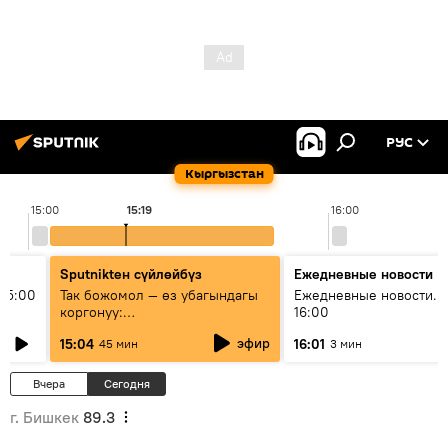
РУС
Кыргызстан
15:00
15:19
16:00
Sputnikteн сүйлөйбүз
Ежедневные новости
15:00
Так божомол — өз убагындагы
Ежедневные новости. 
коргонуу:
16:00
гидрометеорологиялык кызмат
эфир
15:04
16:01
45 мин
3 мин
кантип өркүндөтүлүүдө
Вчера
Сегодня
г. Бишкек
89.3