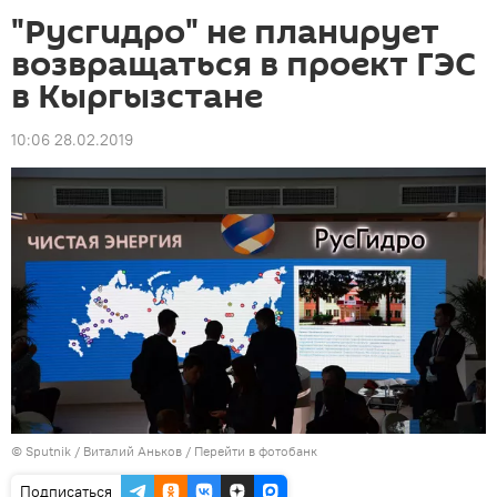
"Русгидро" не планирует
возвращаться в проект ГЭС
в Кыргызстане
10:06 28.02.2019
©
Sputnik
/ Виталий Аньков
/
Перейти в фотобанк
Подписаться