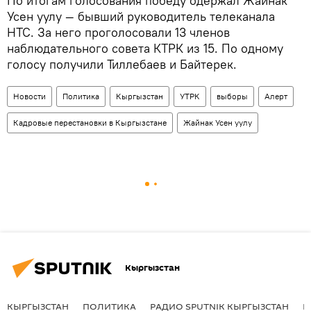
По итогам голосования победу одержал Жайнак
Усен уулу — бывший руководитель телеканала
НТС. За него проголосовали 13 членов
наблюдательного совета КТРК из 15. По одному
голосу получили Тиллебаев и Байтерек.
Новости
Политика
Кыргызстан
УТРК
выборы
Aлерт
Кадровые перестановки в Кыргызстане
Жайнак Усен уулу
Кыргызстан
КЫРГЫЗСТАН
ПОЛИТИКА
РАДИО SPUTNIK КЫРГЫЗСТАН
Р