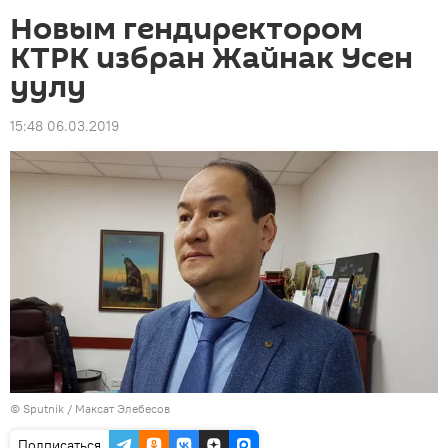
Новым гендиректором
КТРК избран Жайнак Усен
уулу
15:48 06.03.2019
©
Sputnik
/ Максат Элебесов
Подписаться