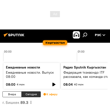
РУС
Кыргызстан
00:00
01:00
Ежедневные новости
Радио Sputnik Кыргызстан
Ежедневные новости. Выпуск
Федерация тхэквондо ITF
08:00
рассказала, как команда ста
жертвой мошенников
08:00
08:04
4 мин
40 мин
Вчера
Сегодня
К эфиру
г. Бишкек
89.3