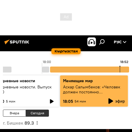
РУС
Кыргызстан
18:00
18:52
едневные новости
Меняющие мир
едневные новости. Выпуск
Аскар Салымбеков: «Человек
:00
должен постоянно
совершенствоваться»
эфир
:00
18:05
5 мин
54 мин
Вчера
Сегодня
г. Бишкек
89.3