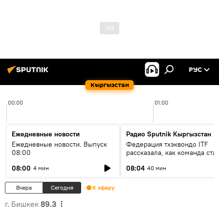
РУС
Кыргызстан
00:00
01:00
Ежедневные новости
Радио Sputnik Кыргызстан
Ежедневные новости. Выпуск
Федерация тхэквондо ITF
08:00
рассказала, как команда ста
жертвой мошенников
08:00
08:04
4 мин
40 мин
Вчера
Сегодня
К эфиру
г. Бишкек
89.3