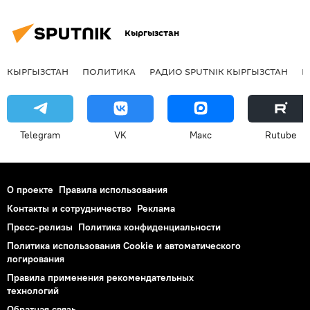
Кыргызстан
КЫРГЫЗСТАН
ПОЛИТИКА
РАДИО SPUTNIK КЫРГЫЗСТАН
Р
Telegram
VK
Макс
Rutube
О проекте
Правила использования
Контакты и сотрудничество
Реклама
Пресс-релизы
Политика конфиденциальности
Политика использования Cookie и автоматического
логирования
Правила применения рекомендательных
технологий
Обратная связь