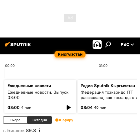
РУС
Кыргызстан
00:00
01:00
Ежедневные новости
Радио Sputnik Кыргызстан
Ежедневные новости. Выпуск
Федерация тхэквондо ITF
08:00
рассказала, как команда ста
жертвой мошенников
08:00
08:04
4 мин
40 мин
Вчера
Сегодня
К эфиру
г. Бишкек
89.3