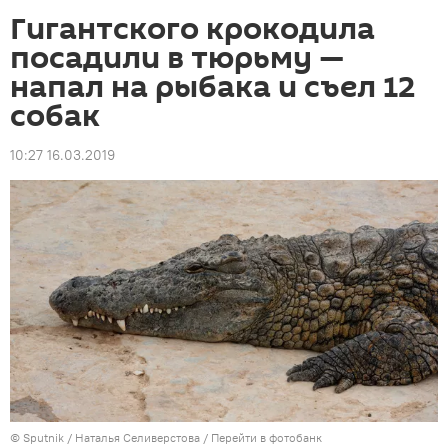
Гигантского крокодила
посадили в тюрьму —
напал на рыбака и съел 12
собак
10:27 16.03.2019
©
Sputnik
/ Наталья Селиверстова
/
Перейти в фотобанк