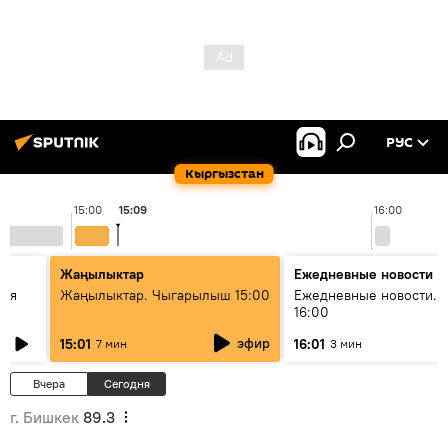
РУС
Кыргызстан
15:00
15:09
16:00
Жаңылыктар
Ежедневные новости
кая
Жаңылыктар. Чыгарылыш 15:00
Ежедневные новости. 
16:00
эфир
15:01
16:01
7 мин
3 мин
Вчера
Сегодня
г. Бишкек
89.3