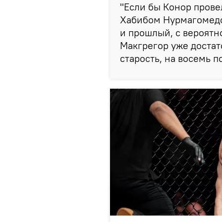
"Если бы Конор пров
Хабибом Нурмагомедов
и прошлый, с вероятн
Макгрегор уже достат
старость, на восемь п