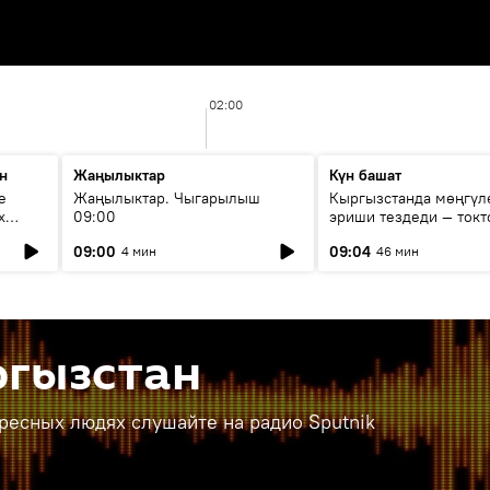
02:00
н
Жаңылыктар
Күн башат
е
Жаңылыктар. Чыгарылыш
Кыргызстанда мөңгүл
х
09:00
эриши тездеди — токт
мүмкүн эмеспи?
09:00
09:04
4 мин
46 мин
ргызстан
ересных людях слушайте на радио Sputnik