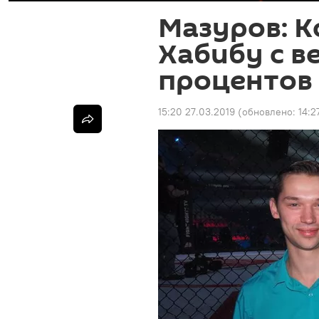
Мазуров: К
Хабибу с в
процентов
15:20 27.03.2019
(обновлено:
14:2