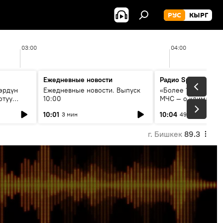
РУС
КЫРГ
03:00
04:00
Ежедневные новости
Радио Sputnik Кыр
өрдүн
Ежедневные новости. Выпуск
«Более 1200 сёл в 
отуу
10:00
МЧС — о климате, 
системе оповещен
10:01
10:04
3 мин
49 мин
населения
г. Бишкек
89.3