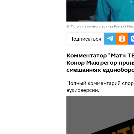
© Фото / из личного архива Романа Ма
Подписаться
Комментатор "Матч ТВ
Конор Макгрегор прин
смешанных единоборс
Полный комментарий спор
аудиоверсии.