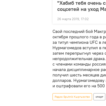
"Хабиб тебя очень 
соцсетей на уход М
26 марта 2019, 17:02
Свой последний бой Макгр
октября прошлого года в 
за титул чемпиона UFC в л
Нурмагомедов вступил в пе
затем перепрыгнул через 
непродолжительная драка.
с членами команды россия
начала дисциплинарное ра
получил шесть месяцев ди
долларов. Нурмагомедову 
и оштрафовали его на 500
Радио Sputnik Кыргызстан
спорт