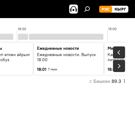
РУС
КЫРГ
18:00
19:00
ы
Ежедневные новости
Между строк
уп өткөн айрым
Ежедневные новости. Выпуск
Как кошки за
лобуз
18:00
литературу
18:01
18:08
7 мин
49 мин
г. Бишкек
89.3