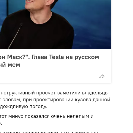
он Маск?". Глава Tesla на русском
ый мем
онструктивный просчет заметили владельцы
их словам, при проектировании кузова данной
 дождливую погоду.
тот минус показался очень нелепым и
.
 ехидно предположили, что в компании