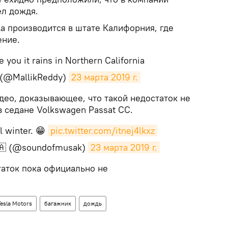
ел дождя.
la производится в штате Калифорния, где
ение.
 you it rains in Northern California
 (@MallikReddy)
23 марта 2019 г.
део, доказывающее, что такой недостаток не
 в седане Volkswagen Passat CC.
l winter. 😁
pic.twitter.com/itnej4lkxz
🇦 (@soundofmusak)
23 марта 2019 г.
таток пока официально не
Tesla Motors
багажник
дождь