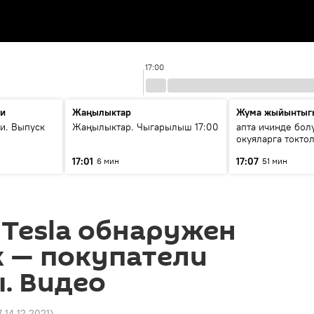
17:00
ти
Жаңылыктар
Жума жыйынтыг
и. Выпуск
Жаңылыктар. Чыгарылыш 17:00
апта ичинде бол
окуяларга токто
17:01
17:07
6 мин
51 мин
Tesla обнаружен
к — покупатели
. Видео
7 14.12.2021
)