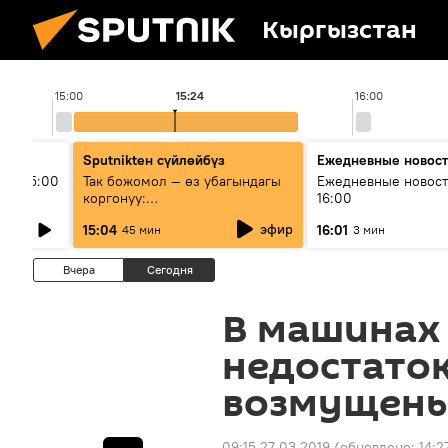
Кыргызстан
15:00
15:24
16:00
Sputnikteн сүйлөйбүз
Ежедневные новос
ыш 15:00
Так божомол — өз убагындагы
Ежедневные новост
коргонуу:
16:00
гидрометеорологиялык кызмат
эфир
15:04
16:01
45 мин
3 мин
кантип өркүндөтүлүүдө
Вчера
Сегодня
В машинах 
недостато
возмущены
09:15 27.03.2019
(обновлено:
14:2