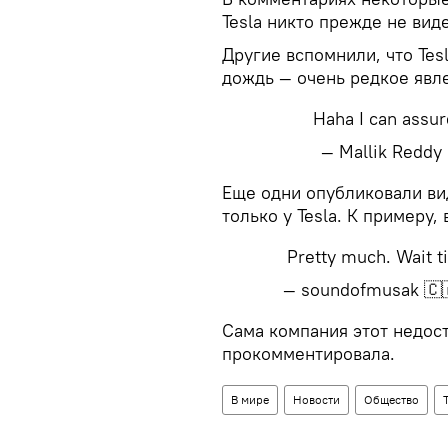
Tesla никто прежде не вид
Другие вспомнили, что Tes
дождь — очень редкое явл
Haha I can assure
— Mallik Reddy
​Еще одни опубликовали ви
только у Tesla. К примеру,
Pretty much. Wait ti
— soundofmusak 🇨
​Сама компания этот недос
прокомментировала.
В мире
Новости
Общество