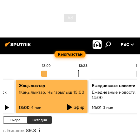
РУС
Кыргызстан
13:00
13:23
14
Жаңылыктар
Ежедневные новости
уск
Жаңылыктар. Чыгарылыш 13:00
Ежедневные новости. 
14:00
эфир
13:00
14:01
4 мин
3 мин
Вчера
Сегодня
г. Бишкек
89.3