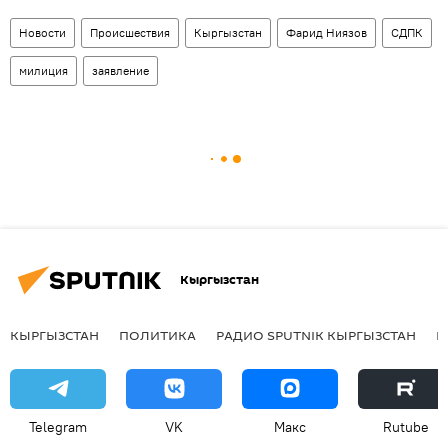
Новости
Происшествия
Кыргызстан
Фарид Ниязов
СДПК
милиция
заявление
Кыргызстан
КЫРГЫЗСТАН
ПОЛИТИКА
РАДИО SPUTNIK КЫРГЫЗСТАН
Р
Telegram
VK
Макс
Rutube