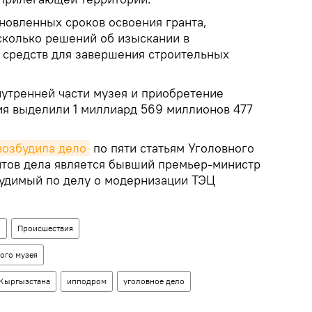
новленных сроков освоения гранта,
сколько решений об изыскании в
средств для завершения строительных
нутренней части музея и приобретение
я выделили 1 миллиард 569 миллионов 477
возбудила дело
по пяти статьям Уголовного
нтов дела является бывший премьер-министр
удимый по делу о модернизации ТЭЦ
н
Происшествия
ого музея
 Кыргызстана
ипподром
уголовное дело