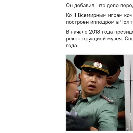
Он добавил, что дело перед
Ко II Всемирным играм коч
построен ипподром в Чолпо
В начале 2018 года прези
реконструкцией музея. Со
года.