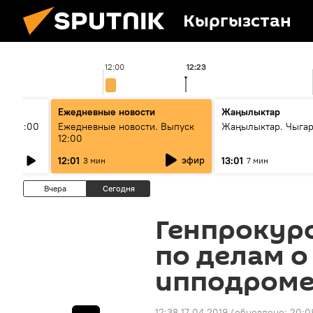
Кыргызстан
12:00
12:23
Ежедневные новости
Жаңылыктар
ыш 11:00
Ежедневные новости. Выпуск
Жаңылыктар. Чыга
12:00
эфир
12:01
13:01
3 мин
7 мин
Вчера
Сегодня
Генпрокур
по делам о
ипподроме
12:38 17.04.2019
(обновлено:
20:0