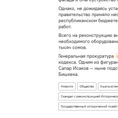
Однако, не дожидаясь уста
правительство приняло не
республиканском бюджете 
работ.
Всего на реконструкцию в
необходимого оборудовани
тысяч сомов.
Генеральная прокуратура
кодекса. Одним из фигура
Сапар Исаков — ныне подс
Бишкека.
Новости
Общество
Кыргызста
Скандал с реконструкцией Историческ
Государственный исторический музей