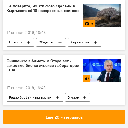
История одного дня из жизни Кыргызстана
Не поверите, но эти фото сделаны в
Кыргызстане! 16 невероятных снимков
16
17 апреля 2019, 16:48
Новости
Общество
Кыргызстан
фото
Мультимедиа
Баткен
урюк
Онищенко: в Алматы и Отаре есть
закрытые биологические лаборатории
США
17 апреля 2019, 16:45
Радио Sputnik Кыргызстан
В мире
Азия
США
Казахстан
угроза
военные
лаборатория
Еще 20 материалов