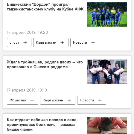
университеты
вузы
школа
Бишкекский "Дордой" проиграл
таджикистанскому клубу на Кубке АФК
17 апреля 2019, 19:23
спорт
Кыргызстан
Новости
Таджикистан
клуб
кубок АФК
Ждала тройняшек, родила двоих — что
произошло в Ошском роддоме
17 апреля 2019, 19:19
Общество
Кыргызстан
Новости
Ош
роддом
тройня
близнецы
скандал
Как студент избежал позора в селе,
прикинувшись больным, — рассказ
бишкекчанки