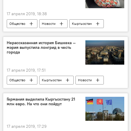
17 апреля 2019, 18:38
Общество
Новости
Кыргызстан
врач
женщины
больница
поиски
ребенок
Нерассказанная история Бишкека —
мэрия выпустила лонгрид в честь
города
17 апреля 2019, 17:51
Общество
Кыргызстан
Новости
Бишкек
Мэрия города Бишкек
день рождения
Лонгрид
Германия выделила Кыргызстану 21
млн евро. На что они пойдут
17 апреля 2019, 17:29