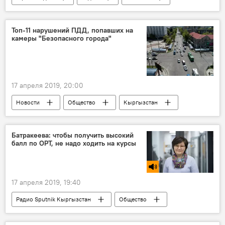
Общество
Кыргызстан
село Новопавловка
лицей
Топ-11 нарушений ПДД, попавших на
камеры "Безопасного города"
родители
директор
скандал
17 апреля 2019, 20:00
Новости
Общество
Кыргызстан
экономика
Проект ГЧП "Безопасный город"
Безопасный город
ПДД
Батракеева: чтобы получить высокий
балл по ОРТ, не надо ходить на курсы
нарушение
водитель
17 апреля 2019, 19:40
Радио Sputnik Кыргызстан
Общество
Кыргызстан
образование
ОРТ