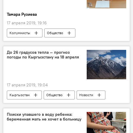
Тамара Рузиева
17 апреля 2019, 19:16
Колумнисты
Общество
Кыргызстан
студенты
вузы
болезнь
коррупция
До 26 градусов тепла — прогноз
погоды по Кыргызстану на 18 апреля
17 апреля 2019, 19:04
Кыргызстан
Общество
Новости
прогноз погоды
погода в Кыргызстане
Поиски упавшего в воду ребенка:
беременная мать не хочет в больницу