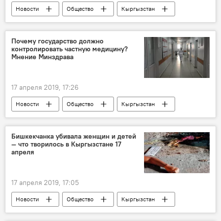
Новости
Общество
Кыргызстан
В мире
экономика
Германия
грант
строительство
евро
Почему государство должно
контролировать частную медицину?
визит
Мнение Минздрава
17 апреля 2019, 17:26
Новости
Общество
Кыргызстан
Пресс-центр
медицина
закон
Бишкекчанка убивала женщин и детей
— что творилось в Кыргызстане 17
апреля
17 апреля 2019, 17:05
Новости
Общество
Кыргызстан
события
убийство