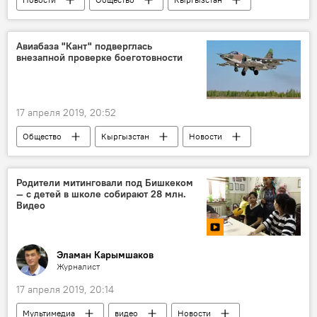
события
неделя
обзор
реакция
Авиабаза "Кант" подверглась
внезапной проверке боеготовности
Ого! Все события, которые удивили кыргызстанцев
17 апреля 2019, 20:52
Общество
Кыргызстан
Новости
Авиабаза ОДКБ "Кант"
боеготовность
проверка
Россия
Родители митинговали под Бишкеком
— с детей в школе собирают 28 млн.
Видео
Эламан Карымшаков
Журналист
17 апреля 2019, 20:14
Мультимедиа
видео
Новости