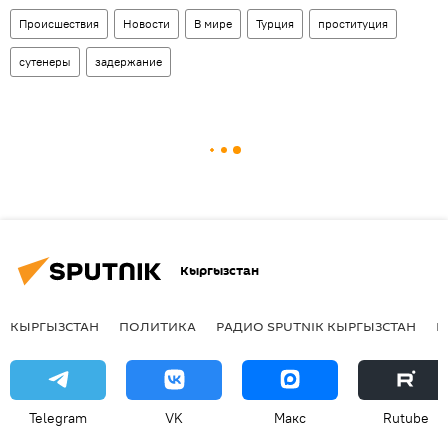
Происшествия
Новости
В мире
Турция
проституция
сутенеры
задержание
Кыргызстан
КЫРГЫЗСТАН
ПОЛИТИКА
РАДИО SPUTNIK КЫРГЫЗСТАН
Р
Telegram
VK
Макс
Rutube