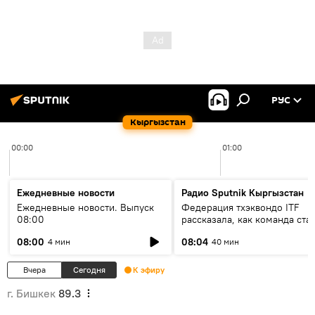
РУС
Кыргызстан
00:00
01:00
Ежедневные новости
Радио Sputnik Кыргызстан
Ежедневные новости. Выпуск
Федерация тхэквондо ITF
08:00
рассказала, как команда ста
жертвой мошенников
08:00
08:04
4 мин
40 мин
Вчера
Сегодня
К эфиру
г. Бишкек
89.3