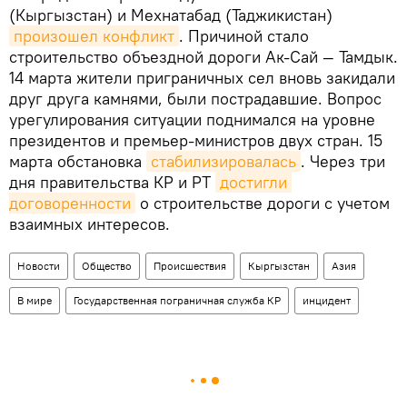
(Кыргызстан) и Мехнатабад (Таджикистан)
произошел конфликт
. Причиной стало
строительство объездной дороги Ак-Сай — Тамдык.
14 марта жители приграничных сел вновь закидали
друг друга камнями, были пострадавшие. Вопрос
урегулирования ситуации поднимался на уровне
президентов и премьер-министров двух стран. 15
марта обстановка
стабилизировалась
. Через три
дня правительства КР и РТ
достигли 
договоренности
о строительстве дороги с учетом
взаимных интересов.
Новости
Общество
Происшествия
Кыргызстан
Азия
В мире
Государственная пограничная служба КР
инцидент