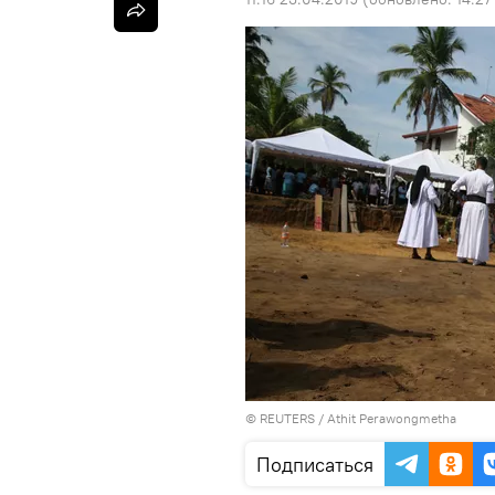
©
REUTERS
/ Athit Perawongmetha
Подписаться