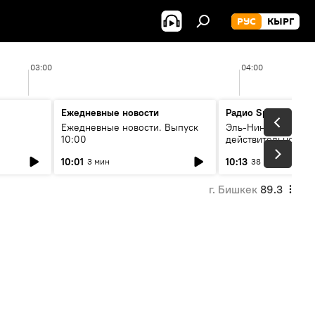
РУС
КЫРГ
03:00
04:00
Ежедневные новости
Радио Sputnik Кыр
Ежедневные новости. Выпуск
Эль-Ниньо, жара и 
10:00
действительно вли
 өнүгүү
погоду в Кыргызст
10:01
10:13
3 мин
38 мин
г. Бишкек
89.3