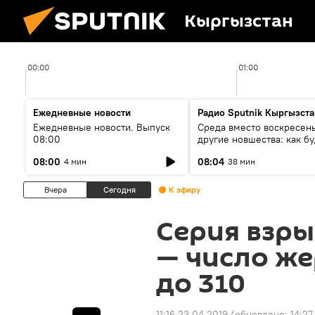
Кыргызстан
00:00
01:00
Ежедневные новости
Радио Sputnik Кыргызста
Ежедневные новости. Выпуск
Среда вместо воскресень
08:00
другие новшества: как бу
проходить выборы в КР?
08:00
08:04
4 мин
38 мин
Вчера
Сегодня
К эфиру
Серия взры
— число же
до 310
11:16 23.04.2019
(обновлено:
14:27