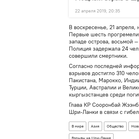
22 апреля 2019, 20:35
В воскресенье, 21 апреля,
Первые шесть прогремели в
западе острова, восьмой 
Полиция задержала 24 чел
совершили смертники.
Согласно последней инфор
взрывов достигло 310 чело
Пакистана, Марокко, Инди
Турции, Австралии и Вели
кыргызстанцев среди пог
Глава КР Сооронбай Жээн
Шри-Ланки в связи с гибе
В мире
Азия
Общество
Нов
Взрывы на Шри-Ланке