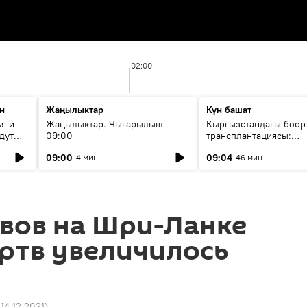
02:00
н
Жаңылыктар
Күн башат
я и
Жаңылыктар. Чыгарылыш
Кыргызстандагы боор
дут
09:00
трансплантациясы:
жетишкендиктер жана
09:00
09:04
4 мин
46 мин
келечеги
вов на Шри-Ланке
ртв увеличилось
 14.12.2021
)