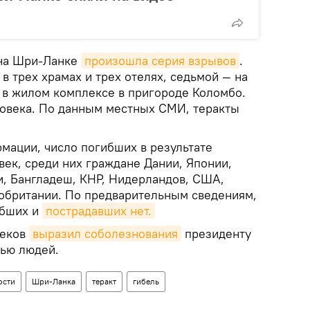
 на Шри-Ланке
произошла серия взрывов
.
 трех храмах и трех отелях, седьмой — на
— в жилом комплексе в пригороде Коломбо.
овека. По данным местных СМИ, теракты
мации, число погибших в результате
век, среди них граждане Дании, Японии,
и, Бангладеш, КНР, Нидерландов, США,
кобритании. По предварительным сведениям,
ибших и
пострадавших нет.
беков
выразил соболезнования
президенту
лью людей.
ости
Шри-Ланка
теракт
гибель