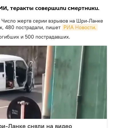
И, теракты совершили смертники.
.
Число жертв серии взрывов на Шри-Ланке
ек, 480 пострадали, пишет
РИА Новости.
огибших и 500 пострадавших.
и-Ланке сняли на видео