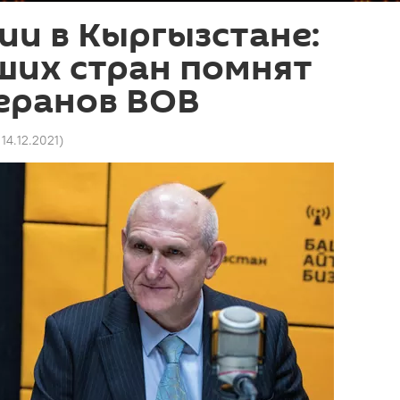
ии в Кыргызстане:
ших стран помнят
еранов ВОВ
 14.12.2021
)