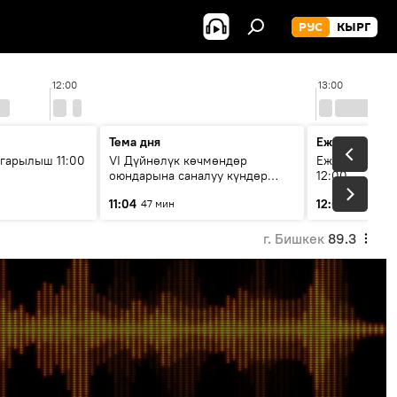
РУС
КЫРГ
12:00
13:00
Тема дня
Ежедневные 
гарылыш 11:00
VI Дүйнөлүк көчмөндөр
Ежедневные н
оюндарына саналуу күндөр
12:00
калды: даярдык иштери кайсы
11:04
12:01
47 мин
3 мин
этапка жетти?
г. Бишкек
89.3