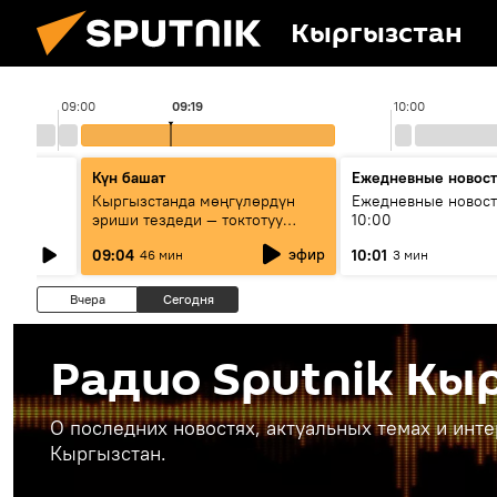
Кыргызстан
09:00
09:19
10:00
Күн башат
Ежедневные новос
лыш
Кыргызстанда мөңгүлөрдүн
Ежедневные новост
эриши тездеди — токтотуу
10:00
мүмкүн эмеспи?
эфир
09:04
10:01
46 мин
3 мин
Вчера
Сегодня
Радио Sputnik Кы
О последних новостях, актуальных темах и инт
Кыргызстан.