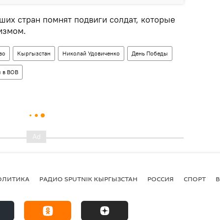
ших стран помнят подвиги солдат, которые
измом.
во
Кыргызстан
Николай Удовиченко
День Победы
 в ВОВ
ОЛИТИКА
РАДИО SPUTNIK КЫРГЫЗСТАН
РОССИЯ
СПОРТ