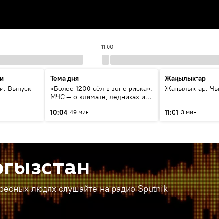
11:00
ти
Тема дня
Жаңылыктар
и. Выпуск
«Более 1200 сёл в зоне риска»:
Жаңылыктар. Чы
МЧС — о климате, ледниках и
системе оповещения
10:04
11:01
49 мин
3 мин
населения
ргызстан
ересных людях слушайте на радио Sputnik