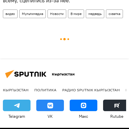
всему, сцепились из-за нее.
видео
Мультимедиа
Новости
В мире
медведь
схватка
Кыргызстан
КЫРГЫЗСТАН
ПОЛИТИКА
РАДИО SPUTNIK КЫРГЫЗСТАН
Р
Telegram
VK
Макс
Rutube