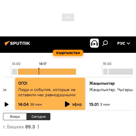
РУС
Кыргызстан
14:00
14:17
15:00
ОГО!
Жаңылыктар
уск
Люди и события, которые не
Жаңылыктар. Чыгарыл
оставили нас равнодушными
эфир
14:04
15:01
38 мин
3 мин
Вчера
Сегодня
г. Бишкек
89.3