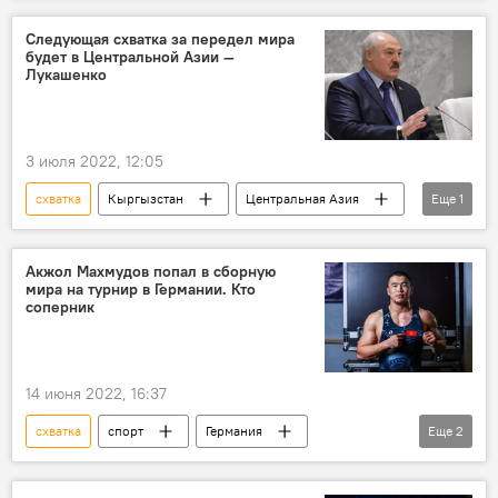
Айсулуу Тыныбекова
Кубок мира
Следующая схватка за передел мира
будет в Центральной Азии —
Эрназар Акматалиев
Арсалан Будажапов
Лукашенко
фото
3 июля 2022, 12:05
схватка
Кыргызстан
Центральная Азия
Еще
1
Александр Лукашенко
Акжол Махмудов попал в сборную
мира на турнир в Германии. Кто
соперник
14 июня 2022, 16:37
схватка
спорт
Германия
Еще
2
Акжол Махмудов
турнир