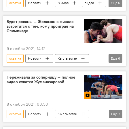
схватка
Новости
В мире
видео
Еще
6
Мультимедиа
ЮАР
носорог
буйвол
заповедник
Будет реванш — Жоламан в финале
встретится с тем, кому проиграл на
Интересное из мира животных
Олимпиаде
9 октября 2021, 14:12
схватка
Новости
Кыргызстан
Еще
6
спорт
Жоламан Шаршенбеков
финал
чемпионат мира
Переживала за соперницу — полное
видео схватки Жуманазаровой
Виктор Чобану
Чемпионат мира по спортивной борьбе в Норвегии
8 октября 2021, 00:53
схватка
Новости
Кыргызстан
Еще
7
Общество
спорт
видео