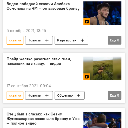
Мультимедиа
Мээрим Жуманазарова
Видео победной схватки Алибека
Осмонова на ЧМ — он завоевал бронзу
борьба
Чемпионат мира по спортивной борьбе в Норвегии
5 октября 2021, 13:25
схватка
Новости
Кыргызстан
Еще
8
спорт
В мире
видео
Мультимедиа
Алибек Осмонов
Прайд жестко разогнал стаю гиен,
напавших на львицу, — видео
борьба
бронза
Чемпионат мира по спортивной борьбе в Норвегии
17 сентября 2021, 09:04
схватка
Новости
Общество
Еще
5
В мире
лев
гиена
видео
Мультимедиа
Отец был в слезах: как Сезим
Жуманазарова завоевала бронзу в Уфе
— полное видео