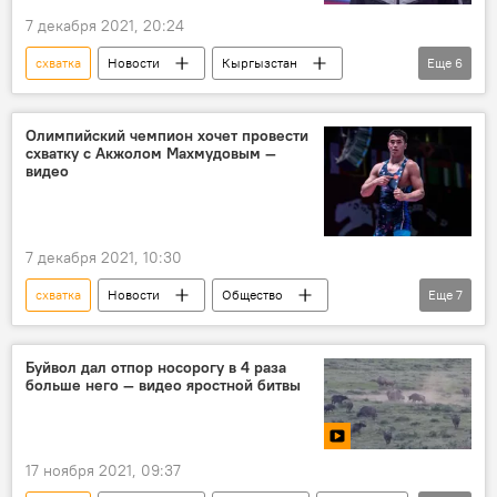
7 декабря 2021, 20:24
схватка
Новости
Кыргызстан
Еще
6
спорт
Акжол Махмудов
Роман Власов
разговор
Олимпийский чемпион хочет провести
схватку с Акжолом Махмудовым —
Новости Киргизии
Россия
видео
7 декабря 2021, 10:30
схватка
Новости
Общество
Еще
7
Кыргызстан
Россия
В мире
спорт
Роман Власов
Буйвол дал отпор носорогу в 4 раза
больше него — видео яростной битвы
Акжол Махмудов
борьба
17 ноября 2021, 09:37