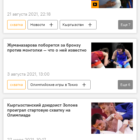
21 августа 2021, 22:18
схватка
Новости
Кыргызстан
Еще
7
видео
Мультимедиа
спорт
бронза
отец
эмоции
Жуманазарова поборется за бронзу
против монголки — что о ней известно
слезы
3 августа 2021, 13:00
схватка
Олимпийские игры в Токио
Еще
6
Новости
спорт
В мире
Мээрим Жуманазарова
бронза
Кыргызстанский дзюдоист Золоев
проиграл стартовую схватку на
соперники
Олимпиаде
27 июля 2021, 10:17