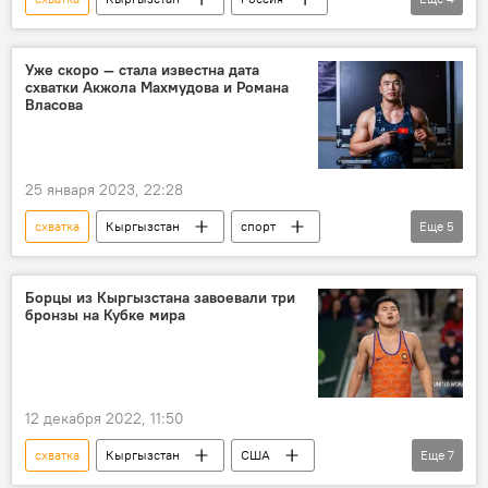
спорт
Акжол Махмудов
Роман Власов
дата
Уже скоро — стала известна дата
схватки Акжола Махмудова и Романа
Власова
25 января 2023, 22:28
схватка
Кыргызстан
спорт
Еще
5
Акжол Махмудов
Роман Власов
поединок
дата
борьба
Борцы из Кыргызстана завоевали три
бронзы на Кубке мира
12 декабря 2022, 11:50
схватка
Кыргызстан
США
Еще
7
спорт
бронза
борьба