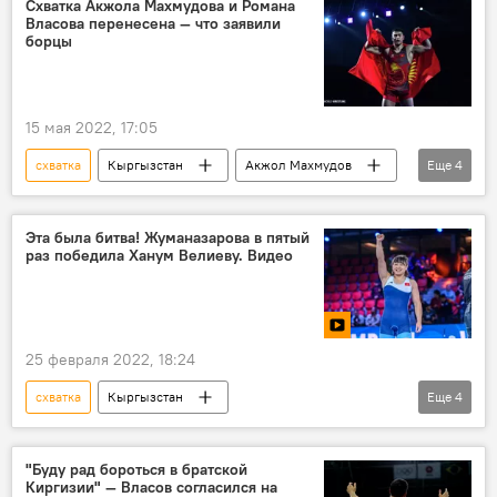
Схватка Акжола Махмудова и Романа
Власова перенесена — что заявили
борцы
15 мая 2022, 17:05
схватка
Кыргызстан
Акжол Махмудов
Еще
4
Роман Власов
борьба
перенос
спорт
Эта была битва! Жуманазарова в пятый
раз победила Ханум Велиеву. Видео
25 февраля 2022, 18:24
схватка
Кыргызстан
Еще
4
Мээрим Жуманазарова
Ханум Велиева
борьба
спорт
"Буду рад бороться в братской
Киргизии" — Власов согласился на