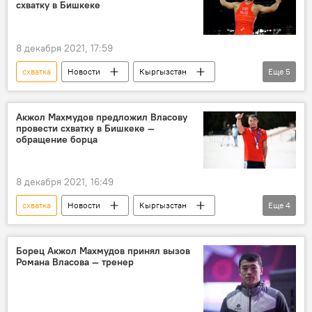
схватку в Бишкеке
8 декабря 2021, 17:59
схватка
Новости
Кыргызстан
Еще
5
спорт
Роман Власов
Акжол Махмудов
борьба
Бишкек
Акжол Махмудов предложил Власову
провести схватку в Бишкеке —
обращение борца
8 декабря 2021, 16:49
схватка
Новости
Кыргызстан
Еще
4
спорт
Акжол Махмудов
Роман Власов
Бишкек
Борец Акжол Махмудов принял вызов
Романа Власова — тренер