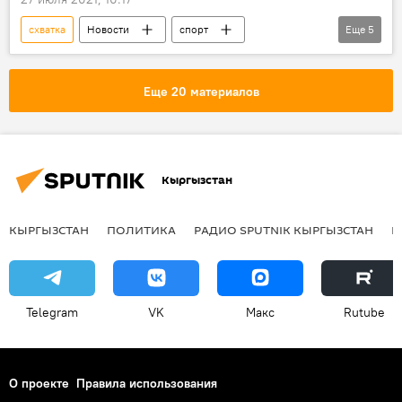
схватка
Новости
спорт
Еще
5
Кыргызстан
Владимир Золоев
Олимпийские игры
дзюдо
Еще 20 материалов
Олимпийские игры в Токио
Кыргызстан
КЫРГЫЗСТАН
ПОЛИТИКА
РАДИО SPUTNIK КЫРГЫЗСТАН
Р
Telegram
VK
Макс
Rutube
О проекте
Правила использования