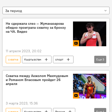
За период
Не сдержала слез — Жуманазарова
обидно проиграла схватку за бронзу
на ЧА. Видео
11 апреля 2023, 20:02
схватка
Кыргызстан
спорт
Еще
3
борьба
Мээрим Жуманазарова
поражение
Схватка между Акжолом Махмудовым
и Романом Власовым пройдет 26
апреля
3 марта 2023, 15:36
схватка
Кыргызстан
Россия
Еще
4