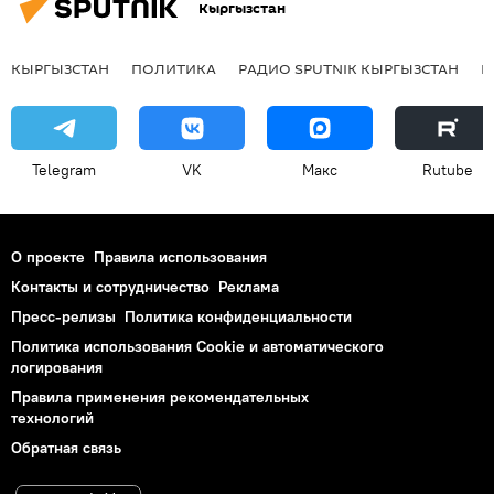
Кыргызстан
КЫРГЫЗСТАН
ПОЛИТИКА
РАДИО SPUTNIK КЫРГЫЗСТАН
Р
Telegram
VK
Макс
Rutube
О проекте
Правила использования
Контакты и сотрудничество
Реклама
Пресс-релизы
Политика конфиденциальности
Политика использования Cookie и автоматического
логирования
Правила применения рекомендательных
технологий
Обратная связь