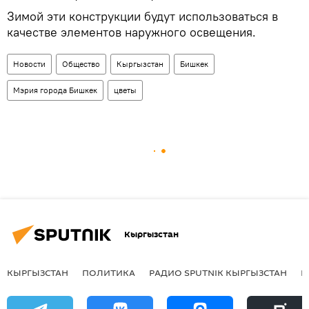
Зимой эти конструкции будут использоваться в
качестве элементов наружного освещения.
Новости
Общество
Кыргызстан
Бишкек
Мэрия города Бишкек
цветы
Кыргызстан
КЫРГЫЗСТАН
ПОЛИТИКА
РАДИО SPUTNIK КЫРГЫЗСТАН
Р