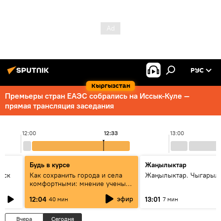
РУС
Кыргызстан
Премьеры стран ЕАЭС собрались на Иссык-Куле —
прямая трансляция заседания
12:00
12:33
13:00
Будь в курсе
Жаңылыктар
уск
Как сохранить города и села
Жаңылыктар. Чыгарыл
комфортными: мнение ученых
Евразии
эфир
12:04
13:01
40 мин
7 мин
Вчера
Сегодня