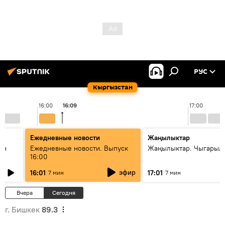
РУС
Кыргызстан
16:00
16:09
17:00
Ежедневные новости
Жаңылыктар
ан
Ежедневные новости. Выпуск
Жаңылыктар. Чыгарыл
16:00
эфир
16:01
17:01
7 мин
7 мин
Вчера
Сегодня
г. Бишкек
89.3