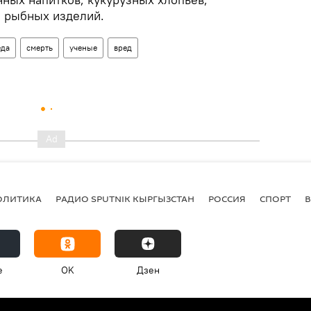
 рыбных изделий.
еда
смерть
ученые
вред
ОЛИТИКА
РАДИО SPUTNIK КЫРГЫЗСТАН
РОССИЯ
СПОРТ
e
OK
Дзен