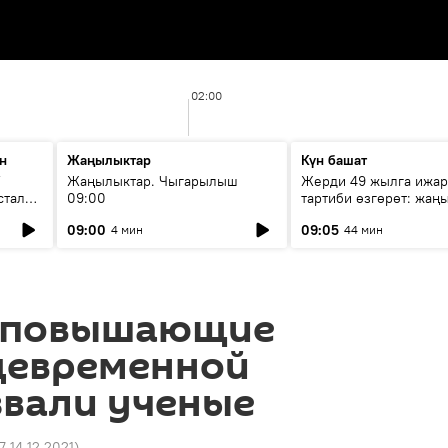
02:00
н
Жаңылыктар
Күн башат
F
Жаңылыктар. Чыгарылыш
Жерди 49 жылга ижар
стала
09:00
тартиби өзгөрөт: жаңы
эмнени көздөйт?
09:00
09:05
4 мин
44 мин
 повышающие
девременной
звали ученые
7 14.12.2021
)