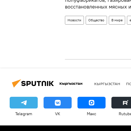
восстановленных мясных и
Новости
Общество
В мире
Кыргызстан
КЫРГЫЗСТАН
П
Telegram
VK
Макс
Rutub