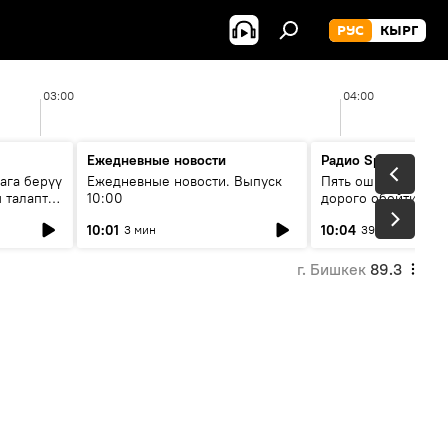
РУС
КЫРГ
03:00
04:00
Ежедневные новости
Радио Sputnik Кыр
ага берүү
Ежедневные новости. Выпуск
Пять ошибок котор
 талаптар
10:00
дорого обойтись п
жилья
10:01
10:04
3 мин
39 мин
г. Бишкек
89.3