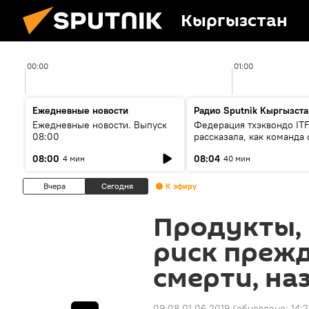
Кыргызстан
00:00
01:00
Ежедневные новости
Радио Sputnik Кыргызста
Ежедневные новости. Выпуск
Федерация тхэквондо IT
08:00
рассказала, как команда 
жертвой мошенников
08:00
08:04
4 мин
40 мин
Вчера
Сегодня
К эфиру
Продукты,
риск преж
смерти, на
09:08 01.06.2019
(обновлено:
14:2