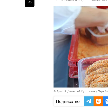
©
Sputnik
/ Алексей Сухоруков
/
Перейт
Подписаться