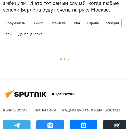
амбициям. И это тот самый случай, когда любые
успехи Берлина будут очень на руку Москве.
Колумнисты
В мире
Политика
США
Европа
санкции
бой
Дональд Трамп
Кыргызстан
КЫРГЫЗСТАН
ПОЛИТИКА
РАДИО SPUTNIK КЫРГЫЗСТАН
Р