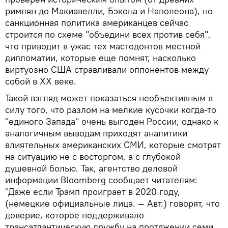
римлян до Макиавелли, Бэкона и Наполеона), но
санкционная политика американцев сейчас
строится по схеме "объедини всех против себя",
что приводит в ужас тех мастодонтов местной
дипломатии, которые еще помнят, насколько
виртуозно США стравливали оппонентов между
собой в ХХ веке.
Такой взгляд может показаться необъективным в
силу того, что разлом на мелкие кусочки когда-то
"единого Запада" очень выгоден России, однако к
аналогичным выводам приходят аналитики
влиятельных американских СМИ, которые смотрят
на ситуацию не с восторгом, а с глубокой
душевной болью. Так, агентство деловой
информации Bloomberg сообщает читателям:
"Даже если Трамп проиграет в 2020 году,
(немецкие официальные лица. — Авт.) говорят, что
доверие, которое поддерживало
трансатлантическую дружбу на протяжении семи