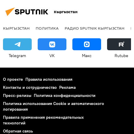
Кыргызстан
КЫРГЫЗСТАН
ПОЛИТИКА
РАДИО SPUTNIK КЫРГЫЗСТАН
Р
Telegram
VK
Макс
Rutube
О проекте
Правила использования
Контакты и сотрудничество
Реклама
Пресс-релизы
Политика конфиденциальности
Политика использования Cookie и автоматического
логирования
Правила применения рекомендательных
технологий
Обратная связь