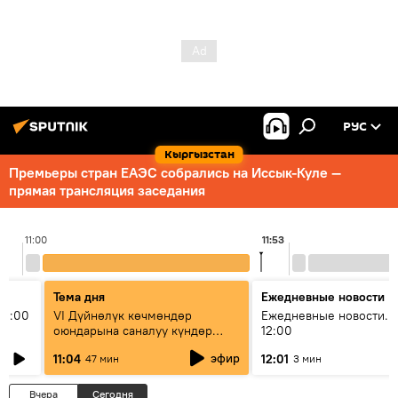
РУС
Кыргызстан
Премьеры стран ЕАЭС собрались на Иссык-Куле —
прямая трансляция заседания
11:00
11:53
Тема дня
Ежедневные новости
11:00
VI Дүйнөлүк көчмөндөр
Ежедневные новости. 
оюндарына саналуу күндөр
12:00
калды: даярдык иштери кайсы
эфир
11:04
12:01
47 мин
3 мин
этапка жетти?
Вчера
Сегодня