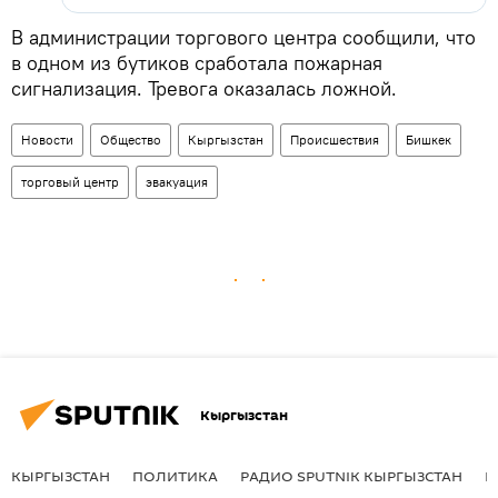
В администрации торгового центра сообщили, что
в одном из бутиков сработала пожарная
сигнализация. Тревога оказалась ложной.
Новости
Общество
Кыргызстан
Происшествия
Бишкек
торговый центр
эвакуация
Кыргызстан
КЫРГЫЗСТАН
ПОЛИТИКА
РАДИО SPUTNIK КЫРГЫЗСТАН
Р