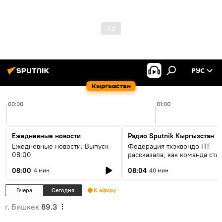
РУС
Кыргызстан
00:00
01:00
Ежедневные новости
Радио Sputnik Кыргызстан
Ежедневные новости. Выпуск
Федерация тхэквондо ITF
08:00
рассказала, как команда ста
жертвой мошенников
08:00
08:04
4 мин
40 мин
Вчера
Сегодня
К эфиру
г. Бишкек
89.3