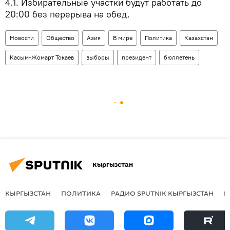
4,1. Избирательные участки будут работать до
20:00 без перерыва на обед.
Новости
Общество
Азия
В мире
Политика
Казахстан
Касым-Жомарт Токаев
выборы
президент
бюллетень
Кыргызстан
КЫРГЫЗСТАН
ПОЛИТИКА
РАДИО SPUTNIK КЫРГЫЗСТАН
Р