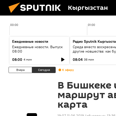
Кыргызстан
00:00
01:00
Ежедневные новости
Радио Sputnik Кыргызста
Ежедневные новости. Выпуск
Среда вместо воскресень
08:00
другие новшества: как бу
проходить выборы в КР?
08:00
08:04
4 мин
38 мин
Вчера
Сегодня
К эфиру
В Бишкеке
маршрут а
карта
19:07 11.06.2019
(обновлено:
13:36