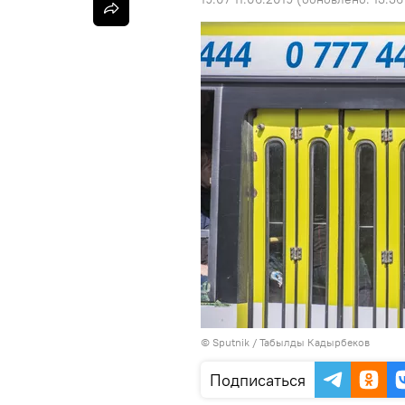
©
Sputnik / Табылды Кадырбеков
Подписаться