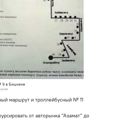
№ 9 в Бишкеке
ишкек
нный маршрут и троллейбусный № 11
курсировать от авторынка "Азамат" до