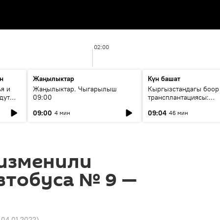
02:00
н
Жаңылыктар
Күн башат
я и
Жаңылыктар. Чыгарылыш
Кыргызстандагы боор
дут
09:00
трансплантациясы:
жетишкендиктер жана
09:00
09:04
4 мин
46 мин
келечеги
 изменили
втобуса № 9 —
 04.01.2022
)