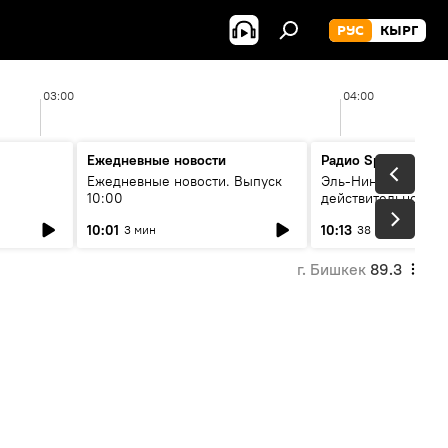
РУС
КЫРГ
03:00
04:00
Ежедневные новости
Радио Sputnik Кыр
Ежедневные новости. Выпуск
Эль-Ниньо, жара и 
10:00
действительно вли
 өнүгүү
погоду в Кыргызст
10:01
10:13
3 мин
38 мин
г. Бишкек
89.3