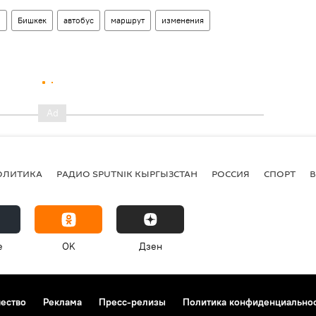
н
Бишкек
автобус
маршрут
изменения
ОЛИТИКА
РАДИО SPUTNIK КЫРГЫЗСТАН
РОССИЯ
СПОРТ
e
OK
Дзен
чество
Реклама
Пресс-релизы
Политика конфиденциально