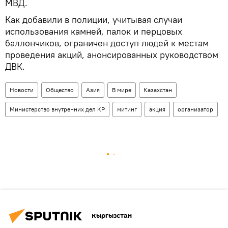
МВД.
Как добавили в полиции, учитывая случаи
использования камней, палок и перцовых
баллончиков, ограничен доступ людей к местам
проведения акций, анонсированных руководством
ДВК.
Новости
Общество
Азия
В мире
Казахстан
Министерство внутренних дел КР
митинг
акция
организатор
Кыргызстан