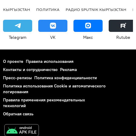
КЫРГЫЗСТАН
ПОЛИТИКА
РАДИО SPUTNIK КЫРГЫЗСТАН
Р
Telegram
VK
Макс
Rutube
О проекте
Правила использования
Контакты и сотрудничество
Реклама
Пресс-релизы
Политика конфиденциальности
Политика использования Cookie и автоматического
логирования
Правила применения рекомендательных
технологий
Обратная связь