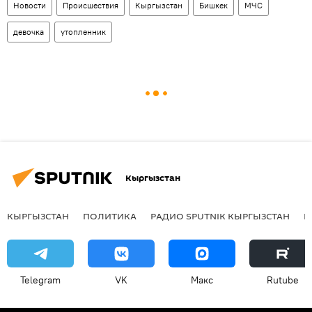
Новости
Происшествия
Кыргызстан
Бишкек
МЧС
девочка
утопленник
Кыргызстан
КЫРГЫЗСТАН
ПОЛИТИКА
РАДИО SPUTNIK КЫРГЫЗСТАН
Р
Telegram
VK
Макс
Rutube