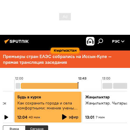
РУС
Кыргызстан
Премьеры стран ЕАЭС собрались на Иссык-Куле —
прямая трансляция заседания
12:00
12:43
13:00
Будь в курсе
Жаңылыктар
уск
Как сохранить города и села
Жаңылыктар. Чыгарыл
комфортными: мнение ученых
Евразии
эфир
12:04
13:01
40 мин
7 мин
Вчера
Сегодня