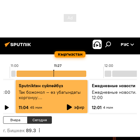
РУС
Кыргызстан
11:00
11:27
12:00
Sputnikteн сүйлөйбүз
Ежедневные новости
11:00
Так божомол — өз убагындагы
Ежедневные новости. 
коргонуу:
12:00
гидрометеорологиялык кызмат
эфир
11:04
12:01
45 мин
4 мин
кантип өркүндөтүлүүдө
Вчера
Сегодня
г. Бишкек
89.3