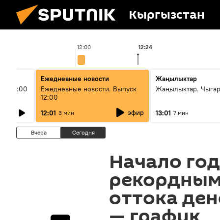
Кыргызстан
12:00
12:24
Ежедневные новости
Жаңылыктар
ыш 11:00
Ежедневные новости. Выпуск
Жаңылыктар. Чыга
12:00
эфир
12:01
13:01
3 мин
7 мин
Вчера
Сегодня
Начало год
рекордным
оттока ден
— график