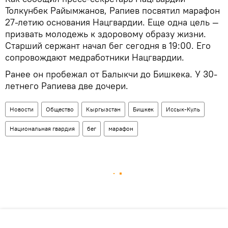
Толкунбек Райымжанов, Рапиев посвятил марафон
27-летию основания Нацгвардии. Еще одна цель —
призвать молодежь к здоровому образу жизни.
Старший сержант начал бег сегодня в 19:00. Его
сопровождают медработники Нацгвардии.
Ранее он пробежал от Балыкчи до Бишкека. У 30-
летнего Рапиева две дочери.
Новости
Общество
Кыргызстан
Бишкек
Иссык-Куль
Национальная гвардия
бег
марафон