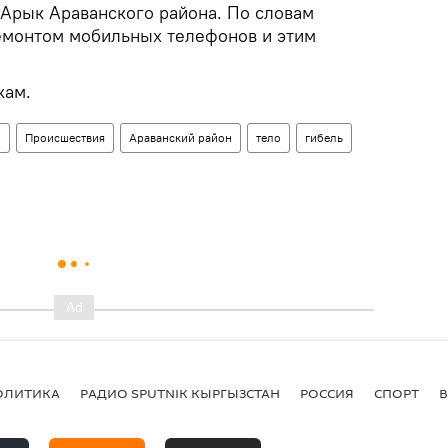
-Арык Араванского района. По словам
емонтом мобильных телефонов и этим
кам.
н
Происшествия
Араванский район
тело
гибель
ОЛИТИКА
РАДИО SPUTNIK КЫРГЫЗСТАН
РОССИЯ
СПОРТ