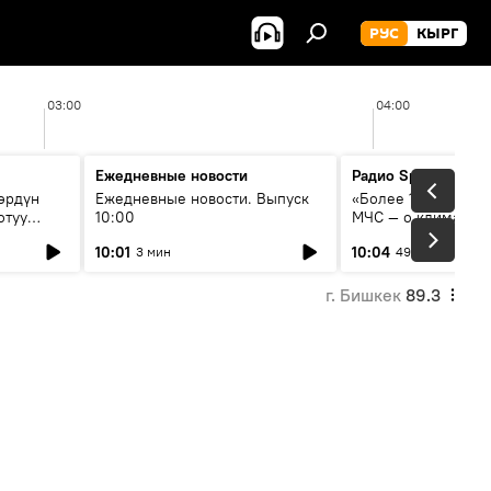
РУС
КЫРГ
03:00
04:00
Ежедневные новости
Радио Sputnik Кыр
өрдүн
Ежедневные новости. Выпуск
«Более 1200 сёл в 
отуу
10:00
МЧС — о климате, 
системе оповещен
10:01
10:04
3 мин
49 мин
населения
г. Бишкек
89.3