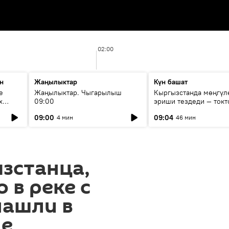
02:00
н
Жаңылыктар
Күн башат
е
Жаңылыктар. Чыгарылыш
Кыргызстанда мөңгүл
х
09:00
эриши тездеди — токт
мүмкүн эмеспи?
09:00
09:04
4 мин
46 мин
зстанца,
 в реке с
нашли в
не