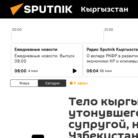
Кыргызстан
00:00
01:00
Ежедневные новости
Радио Sputnik Кыргызста
Ежедневные новости. Выпуск
О вкладе РКФР в развити
08:00
экономики КР и ключевы
секторах до 2030 года
08:00
08:04
4 мин
55 мин
Вчера
Сегодня
К эфиру
Тело кыргы
утонувшего
супругой, 
Узбекиста