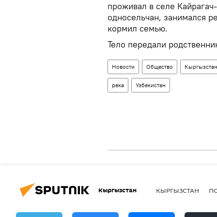
проживал в селе Кайрагач
односельчан, занимался р
кормил семью.
Тело передали родственни
Новости
Общество
Кыргызста
река
Узбекистан
Кыргызстан
КЫРГЫЗСТАН
П