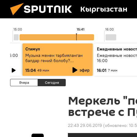
Кыргызстан
15:00
15:41
16:00
Стимул
Ежедневные новос
ыш 15:00
Музыка менен тарбияланган
Ежедневные новост
балдар гений болобу?
16:00
Кыргыздын жашоосунда
эфир
15:04
16:01
49 мин
7 мин
музыканын орду
Вчера
Сегодня
Меркель "п
встрече с 
22:43 29.06.2019
(обновлено:
10:5