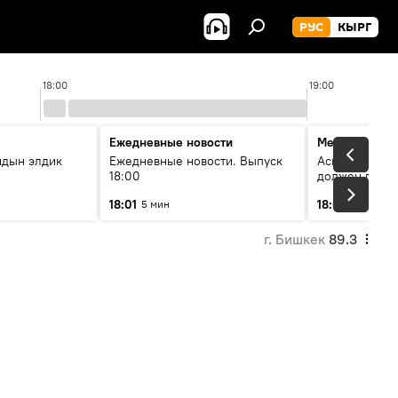
РУС
КЫРГ
18:00
19:00
Ежедневные новости
Меняющие м
йдын элдик
Ежедневные новости. Выпуск
Аскар Салымб
18:00
должен пост
совершенство
18:01
18:06
5 мин
54 мин
г. Бишкек
89.3