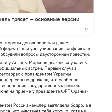
ель трясет — основные версии
то стороны договорились и далее
й формат" для урегулирования конфликта в
 обсудили вопросы двусторонней повестки.
ели у Ангелы Меркель дважды случались
официальных встреч. Первый случай
реговорах с президентом Украины
нцлер сильно дрожала, что особенно
я исполнения государственных гимнов.
юня на приеме у президента ФРГ Франка-
ентом России канцлер выглядела бодро, а в
рила, что чувствует себя хорошо, хотя не