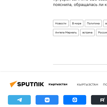
пояснила, обращалась ли к
Новости
В мире
Политика
в
Ангела Меркель
встреча
Росси
Кыргызстан
КЫРГЫЗСТАН
П