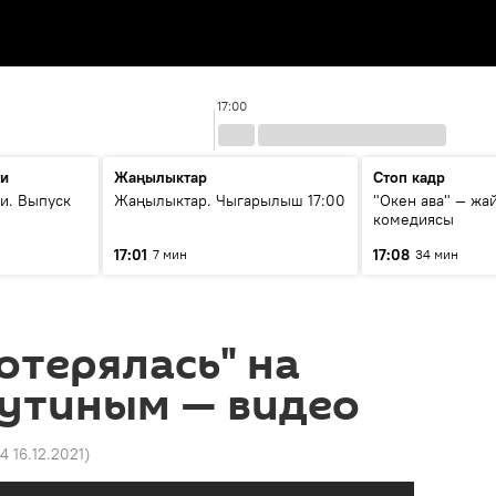
17:00
ти
Жаңылыктар
Стоп кадр
и. Выпуск
Жаңылыктар. Чыгарылыш 17:00
"Окен ава" — жа
комедиясы
17:01
17:08
7 мин
34 мин
отерялась" на
Путиным — видео
4 16.12.2021
)