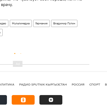
 врачу.
идео
Мультимедиа
Германия
Владимир Путин
я
ОЛИТИКА
РАДИО SPUTNIK КЫРГЫЗСТАН
РОССИЯ
СПОРТ