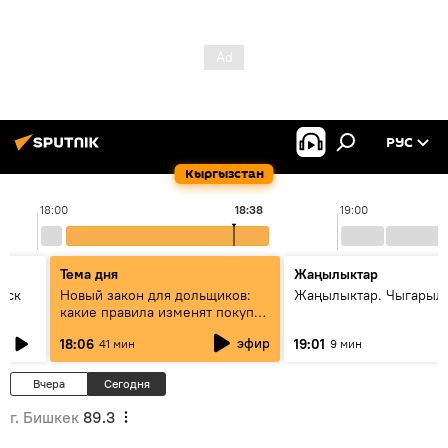
РУС
Кыргызстан
18:00
18:38
19:00
Тема дня
Жаңылыктар
уск
Новый закон для дольщиков:
Жаңылыктар. Чыгарыл
какие правила изменят покупку
квартир
эфир
18:06
19:01
41 мин
9 мин
Вчера
Сегодня
г. Бишкек
89.3