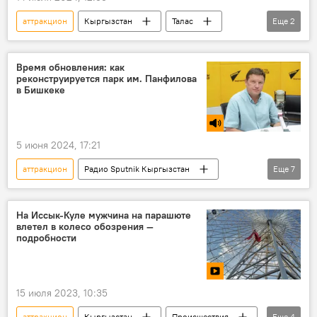
аттракцион
Кыргызстан
Талас
Еще
2
строительство
завод
Время обновления: как
реконструируется парк им. Панфилова
в Бишкеке
5 июня 2024, 17:21
аттракцион
Радио Sputnik Кыргызстан
Еще
7
отдых
дети
лето
каникулы
Кыргызстан
На Иссык-Куле мужчина на парашюте
влетел в колесо обозрения —
парк Панфилова
Дмитрий Петров
подробности
15 июля 2023, 10:35
аттракцион
Кыргызстан
Происшествия
Еще
4