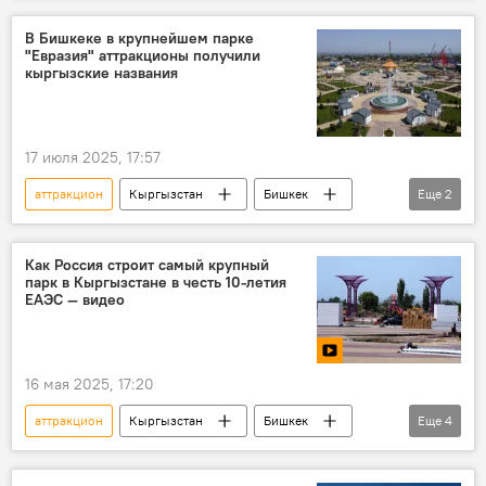
В Бишкеке в крупнейшем парке
"Евразия" аттракционы получили
кыргызские названия
17 июля 2025, 17:57
аттракцион
Кыргызстан
Бишкек
Еще
2
АНО "Евразия"
парк
Как Россия строит самый крупный
парк в Кыргызстане в честь 10-летия
ЕАЭС — видео
16 мая 2025, 17:20
аттракцион
Кыргызстан
Бишкек
Еще
4
АНО "Евразия"
парк
строительство
видео