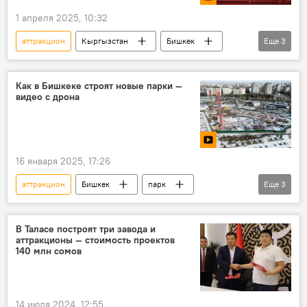
1 апреля 2025, 10:32
аттракцион
Кыргызстан
Бишкек
Еще
3
падение
Происшествия
видео
Как в Бишкеке строят новые парки —
видео с дрона
16 января 2025, 17:26
аттракцион
Бишкек
парк
Еще
3
строительство
видео
Кыргызстан
В Таласе построят три завода и
аттракционы — стоимость проектов
140 млн сомов
14 июля 2024, 12:55