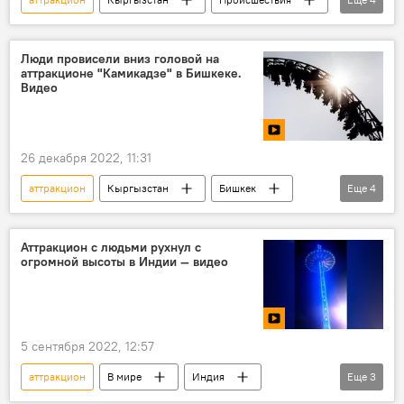
Иссык-Куль
мужчина
парашют
видео
Люди провисели вниз головой на
аттракционе "Камикадзе" в Бишкеке.
Видео
26 декабря 2022, 11:31
аттракцион
Кыргызстан
Бишкек
Еще
4
случай
администрация
парк
видео
Аттракцион с людьми рухнул с
огромной высоты в Индии — видео
5 сентября 2022, 12:57
аттракцион
В мире
Индия
Еще
3
падение
высота
видео