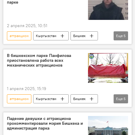
парке
2 апреля 2025, 10:51
аттракцион
Кыргызстан
Бишкек
Еще
5
парк
падение
девушка
оператор
задержание
В бишкекском парке Панфилова
приостановлена работа всех
механических аттракционов
1 апреля 2025, 15:19
аттракцион
Кыргызстан
Бишкек
Еще
5
парк
девушка
падение
приостановка
фото
Падение девушки с аттракциона
прокомментировали мэрия Бишкека и
администрация парка