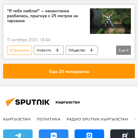
"Я тебя люблю!" — казахстанка
разбилась, прыгнув с 25 метров на
тарзанке
11 октября 2021, 13:44
аттракцион
Новости
Общество
Еще
9
Происшествия
Азия
В мире
Караганда
Казахстан
прыжок
Еще 20 материалов
девушка
смерть
видео
Кыргызстан
КЫРГЫЗСТАН
ПОЛИТИКА
РАДИО SPUTNIK КЫРГЫЗСТАН
Р