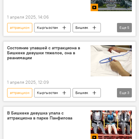
1 апреля 2025, 14:06
аттракцион
Кыргызстан
Бишкек
Еще
5
парк
мэрия
девушка
падение
видео
Состояние упавшей с аттракциона в
Бишкеке девушки тяжелое, она в
реанимации
1 апреля 2025, 12:09
аттракцион
Кыргызстан
Бишкек
Еще
3
Происшествия
падение
реанимация
В Бишкеке девушка упала с
аттракциона в парке Панфилова