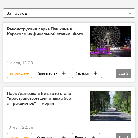
За период
Реконструкция парка Пушкина в
Караколе на финальной стадии. Фото
1 июля, 12:03
аттракцион
Кыргызстан
Каракол
Еще
2
парк
реконструкция
Парк Ататюрка в Бишкеке станет
"пространством для отдыха без
аттракционов" — мэрия
13 мая, 22:39
аттракцион
Кыргызстан
Бишкек
Еще
3