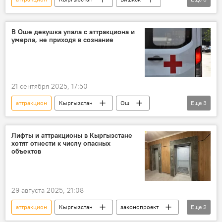
парк Ататюрка
реконструкция
мэрия
В Оше девушка упала с аттракциона и
умерла, не приходя в сознание
21 сентября 2025, 17:50
аттракцион
Кыргызстан
Ош
Еще
3
девушка
падение
смерть
Лифты и аттракционы в Кыргызстане
хотят отнести к числу опасных
объектов
29 августа 2025, 21:08
аттракцион
Кыргызстан
законопроект
Еще
2
лифт
объекты