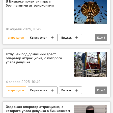
В Бишкеке появится парк с
бесплатными аттракционами
18 апреля 2025, 16:42
аттракцион
Кыргызстан
Бишкек
Еще
3
парк
АНО "Евразия"
мэрия
Отпущен под домашний арест
оператор аттракциона, с которого
упала девушка
4 апреля 2025, 10:49
аттракцион
Кыргызстан
Бишкек
Еще
5
арест
девушка
падение
оператор
домашний арест
Задержан оператор аттракциона, с
которого упала девушка в бишкекском