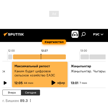
РУС
Кыргызстан
12:00
12:27
13:00
Максимальный репост
Жаңылыктар
уск
Каким будет цифровое
Жаңылыктар. Чыгарыл
сельское хозяйство ЕАЭС
эфир
12:05
13:01
44 мин
7 мин
Вчера
Сегодня
г. Бишкек
89.3