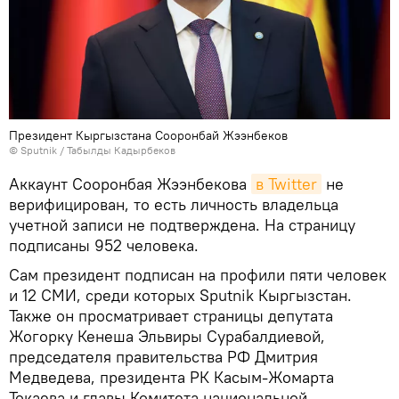
Президент Кыргызстана Сооронбай Жээнбеков
©
Sputnik / Табылды Кадырбеков
Аккаунт Сооронбая Жээнбекова
в Twitter
не
верифицирован, то есть личность владельца
учетной записи не подтверждена. На страницу
подписаны 952 человека.
Сам президент подписан на профили пяти человек
и 12 СМИ, среди которых Sputnik Кыргызстан.
Также он просматривает страницы депутата
Жогорку Кенеша Эльвиры Сурабалдиевой,
председателя правительства РФ Дмитрия
Медведева, президента РК Касым-Жомарта
Токаева и главы Комитета национальной