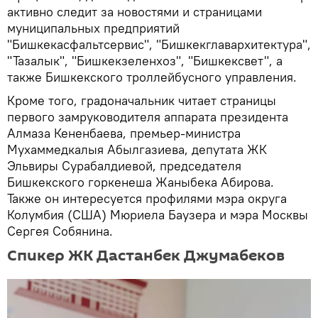
активно следит за новостями и страницами
муниципальных предприятий
"Бишкекасфальтсервис", "Бишкекглавархитектура",
"Тазалык", "Бишкекзеленхоз", "Бишкексвет", а
также Бишкекского троллейбусного управления.
Кроме того, градоначальник читает страницы
первого замруководителя аппарата президента
Алмаза Кененбаева, премьер-министра
Мухаммедкалыя Абылгазиева, депутата ЖК
Эльвиры Сурабалдиевой, председателя
Бишкекского горкенеша Жаныбека Абирова.
Также он интересуется профилями мэра округа
Колумбия (США) Мюриела Баузера и мэра Москвы
Сергея Собянина.
Спикер ЖК Дастанбек Джумабеков