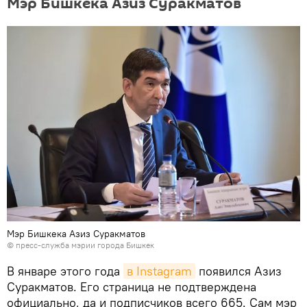
Мэр Бишкека Азиз Суракматов
Мэр Бишкека Азиз Суракматов
©
пресс-служба мэрии города Бишкек
В январе этого года
в Instagram
появился Азиз
Суракматов. Его страница не подтверждена
официально, да и подписчиков всего 665. Сам мэр