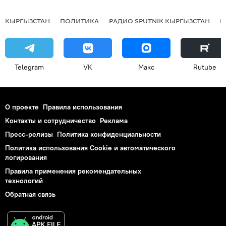
КЫРГЫЗСТАН
ПОЛИТИКА
РАДИО SPUTNIK КЫРГЫЗСТАН
Р
Telegram
VK
Макс
Rutube
О проекте
Правила использования
Контакты и сотрудничество
Реклама
Пресс-релизы
Политика конфиденциальности
Политика использования Cookie и автоматического
логирования
Правила применения рекомендательных
технологий
Обратная связь