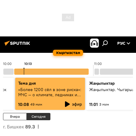
РУС
Кыргызстан
10:00
10:13
11:00
Тема дня
Жаңылыктар
уск
«Более 1200 сёл в зоне риска»:
Жаңылыктар. Чыгарылы
МЧС — о климате, ледниках и
системе оповещения
эфир
10:08
11:01
49 мин
3 мин
населения
Вчера
Сегодня
г. Бишкек
89.3