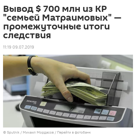
Вывод $ 700 млн из КР
"семьей Матраимовых" —
промежуточные итоги
следствия
11:19 09.07.2019
©
Sputnik
/ Михаил Мордасов
/
Перейти в фотобанк