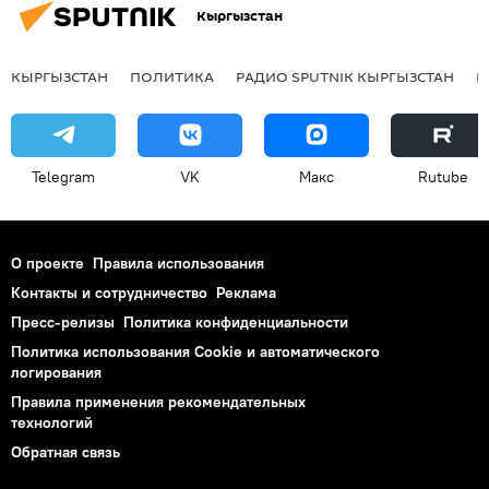
Кыргызстан
КЫРГЫЗСТАН
ПОЛИТИКА
РАДИО SPUTNIK КЫРГЫЗСТАН
Р
Telegram
VK
Макс
Rutube
О проекте
Правила использования
Контакты и сотрудничество
Реклама
Пресс-релизы
Политика конфиденциальности
Политика использования Cookie и автоматического
логирования
Правила применения рекомендательных
технологий
Обратная связь