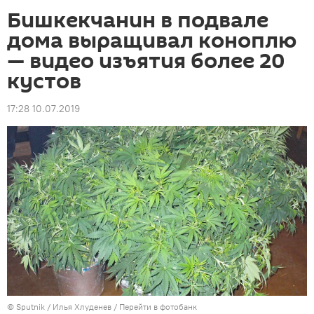
Бишкекчанин в подвале
дома выращивал коноплю
— видео изъятия более 20
кустов
17:28 10.07.2019
©
Sputnik
/ Илья Хлуденев
/
Перейти в фотобанк