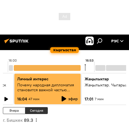
РУС
Кыргызстан
16:00
16:53
Личный интерес
Жаңылыктар
уск
Почему народная дипломатия
Жаңылыктар. Чыгарыл
становится важной частью
международного
эфир
16:04
17:01
47 мин
7 мин
сотрудничества
Вчера
Сегодня
г. Бишкек
89.3