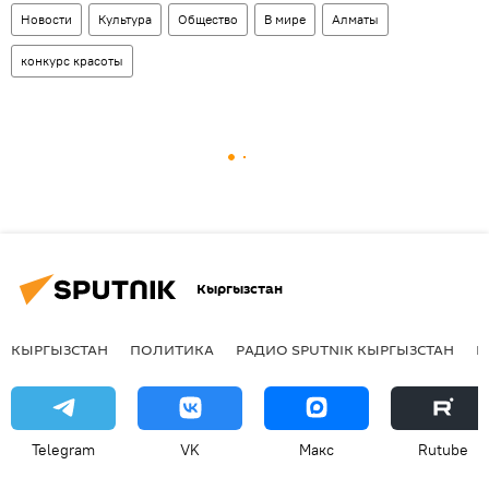
Новости
Культура
Общество
В мире
Алматы
конкурс красоты
Кыргызстан
КЫРГЫЗСТАН
ПОЛИТИКА
РАДИО SPUTNIK КЫРГЫЗСТАН
Р
Telegram
VK
Макс
Rutube