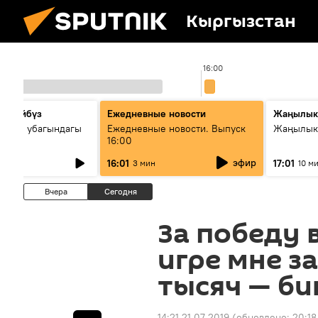
Кыргызстан
:00
16:00
сүйлөйбүз
Ежедневные новости
Жаңылык
 — өз убагындагы
Ежедневные новости. Выпуск
Жаңылыкт
16:00
рологиялык кызмат
эфир
16:01
17:01
3 мин
10 м
ндөтүлүүдө
Вчера
Сегодня
За победу 
игре мне з
тысяч — б
14:21 21.07.2019
(обновлено:
20:18