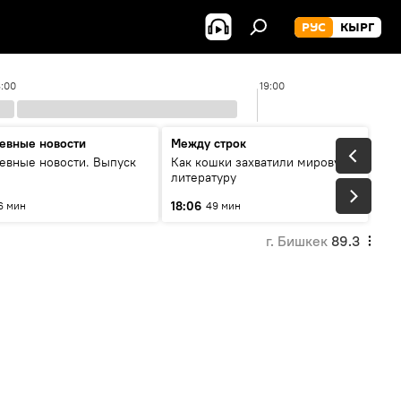
РУС
КЫРГ
8:00
19:00
евные новости
Между строк
евные новости. Выпуск
Как кошки захватили мировую
литературу
18:06
6 мин
49 мин
г. Бишкек
89.3