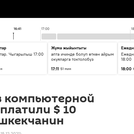
16:41
17:00
1
тар
Жума жыйынтыгы
Ежедн
ар. Чыгарылыш 17:00
апта ичинде болуп өткөн айрым
Ежедн
окуяларга токтолобуз
18:00
17:11
18:00
ин
51 мин
в компьютерной
аплатили $ 10
ишкекчанин
 15.12.2021
)