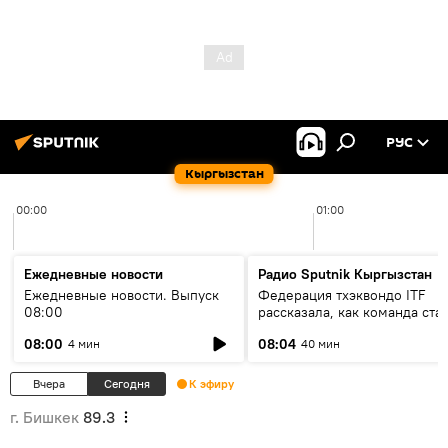
РУС
Кыргызстан
00:00
01:00
Ежедневные новости
Радио Sputnik Кыргызстан
Ежедневные новости. Выпуск
Федерация тхэквондо ITF
08:00
рассказала, как команда ста
жертвой мошенников
08:00
08:04
4 мин
40 мин
Вчера
Сегодня
К эфиру
г. Бишкек
89.3