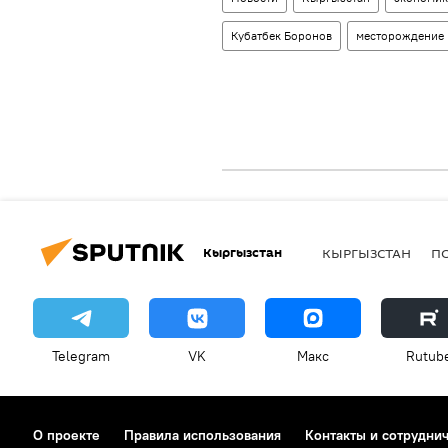
Кубатбек Боронов
месторождение
Кыргызстан
КЫРГЫЗСТАН
П
Telegram
VK
Макс
Rutub
О проекте
Правила использования
Контакты и сотрудни