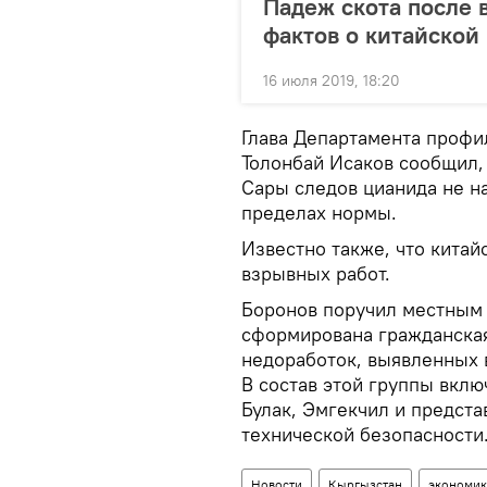
Падеж скота после 
фактов о китайской
16 июля 2019, 18:20
Глава Департамента профи
Толонбай Исаков сообщил, 
Сары следов цианида не на
пределах нормы.
Известно также, что кита
взрывных работ.
Боронов поручил местным 
сформирована гражданская
недоработок, выявленных 
В состав этой группы вкл
Булак, Эмгекчил и предста
технической безопасности
Новости
Кыргызстан
экономик