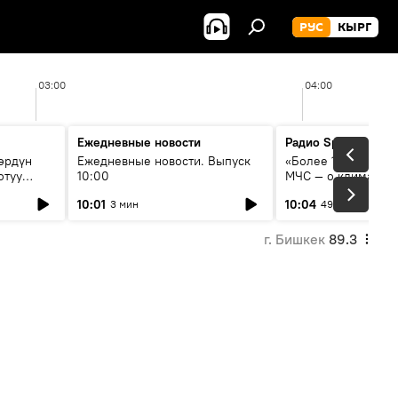
РУС
КЫРГ
03:00
04:00
Ежедневные новости
Радио Sputnik Кыр
өрдүн
Ежедневные новости. Выпуск
«Более 1200 сёл в 
отуу
10:00
МЧС — о климате, 
системе оповещен
10:01
10:04
3 мин
49 мин
населения
г. Бишкек
89.3