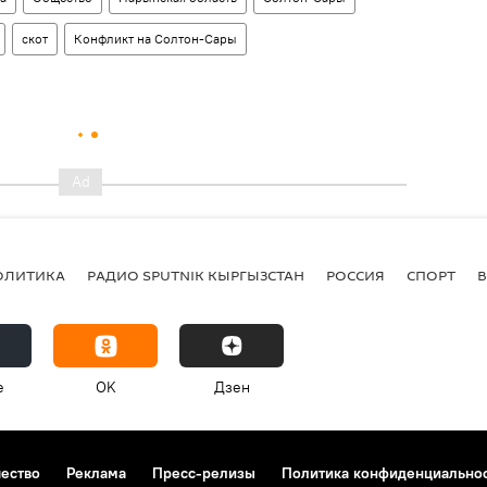
скот
Конфликт на Солтон-Сары
ОЛИТИКА
РАДИО SPUTNIK КЫРГЫЗСТАН
РОССИЯ
СПОРТ
e
OK
Дзен
чество
Реклама
Пресс-релизы
Политика конфиденциально