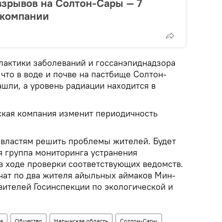
взрывов на Солтон-Сары — 7
 компании
лактики заболеваний и госсанэпиднадзора
что в воде и почве на пастбище Солтон-
шли, а уровень радиации находится в
йская компания изменит периодичность
властям решить проблемы жителей. Будет
 группа мониторинга устранения
в ходе проверки соответствующих ведомств.
ючат по два жителя айыльных аймаков Мин-
вителей Госинспекции по экологической и
.
а
Общество
Нарынская область
Солтон-Сары