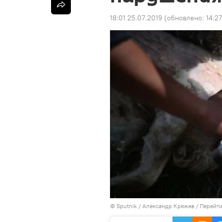
18:01 25.07.2019
(обновлено:
14:27
©
Sputnik
/ Александр Кряжев
/
Перейти