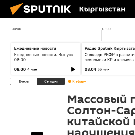
Кыргызстан
00:00
01:00
Ежедневные новости
Радио Sputnik Кыргызста
Ежедневные новости. Выпуск
О вкладе РКФР в развити
08:00
экономики КР и ключевы
секторах до 2030 года
08:00
08:04
4 мин
55 мин
Вчера
Сегодня
К эфиру
Массовый п
Солтон-Сар
китайской
нарушения