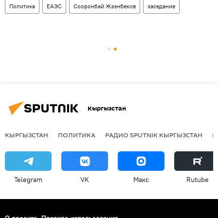
Политика
ЕАЭС
Сооронбай Жээнбеков
заседание
Кыргызстан
КЫРГЫЗСТАН
ПОЛИТИКА
РАДИО SPUTNIK КЫРГЫЗСТАН
Р
Telegram
VK
Макс
Rutube